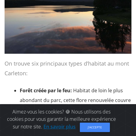
On trouve six principaux types d’habitat au mont
Carleton:
Forêt créée par le feu:
Habitat de loin le plus
abondant du parc, cette flore renouvelée couvre
plus de 55% de l'ensemble du site. Il comprend
Aimez-vous les cookies? 🍪 Nous utilisons des
cookies pour vous garantir la meilleure expérience
plus de 10 000 hectares de bouleau blanc et
sur notre site.
En savoir plus
J'ACCEPTE
d'épinette noire.