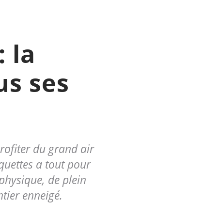
 la
us ses
rofiter du grand air
quettes a tout pour
 physique, de plein
ntier enneigé.