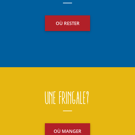
OÙ RESTER
Une fringale?
OÙ MANGER