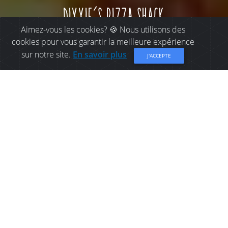
dixxie’s pizza shack
Aimez-vous les cookies? 🍪 Nous utilisons des
cookies pour vous garantir la meilleure expérience
sur notre site.
En savoir plus
J'ACCEPTE
OÙ MANGER À BELLE-
BAIE: DIXXIE’S PIZZA
SHACK
Restaurant familial à Petit-Rocher.
Partager