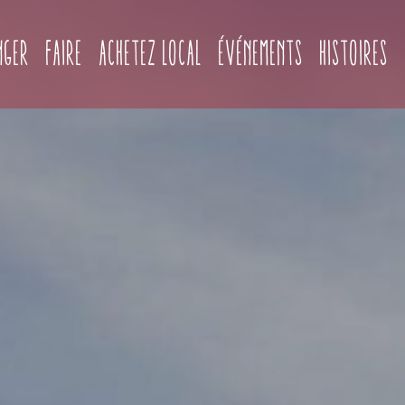
(c
nger
Faire
Achetez local
Événements
Histoires