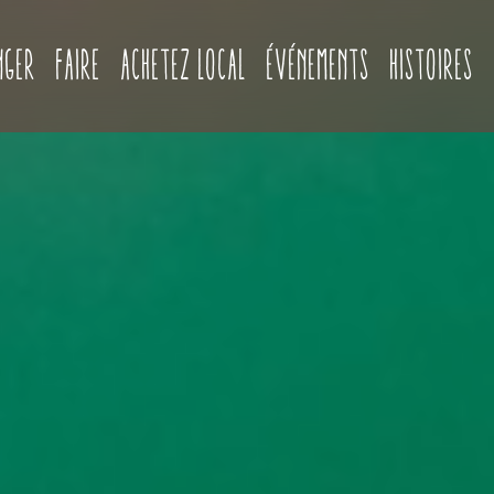
(current)
nger
Faire
Achetez local
Événements
Histoires