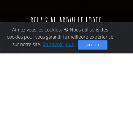
relais allardville lodge
Aimez-vous les cookies? 🍪 Nous utilisons des
cookies pour vous garantir la meilleure expérience
sur notre site.
En savoir plus
J'ACCEPTE
OÙ MANGER À DISTRICT
RURAL CHALEUR: RELAIS
ALLARDVILLE LODGE
Partager