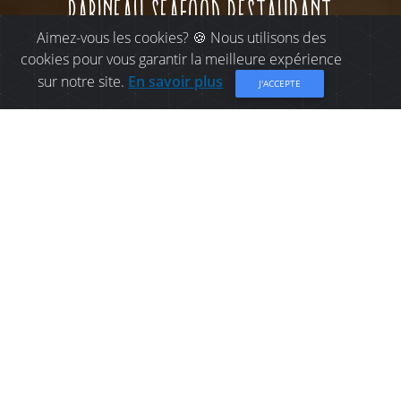
pabineau seafood restaurant
Aimez-vous les cookies? 🍪 Nous utilisons des
cookies pour vous garantir la meilleure expérience
sur notre site.
En savoir plus
J'ACCEPTE
OÙ MANGER À PREMIÈRE
NATION PABINEAU:
PABINEAU SEAFOOD
RESTAURANT
Pabineau Seafood Restaurant est un endroit
populaire pour déguster des fruits de mer. Le
homard, les palourdes, l'aiglefin (fish and chips),
les crevettes et les crabes sont toujours frais et