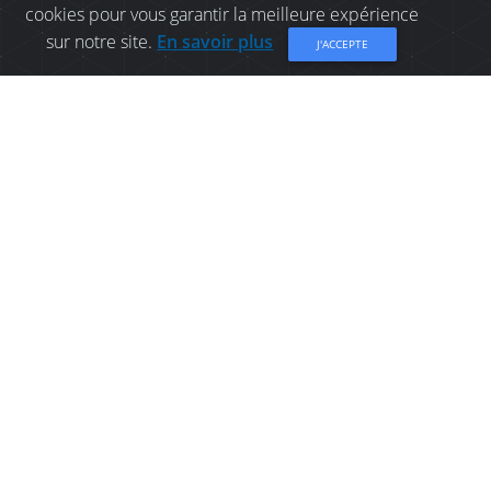
cookies pour vous garantir la meilleure expérience
sur notre site.
En savoir plus
J'ACCEPTE
OÙ MANGER À
BATHURST: MONTY'S
PRETZELRIA
Monty's Pretzelria est situé à La Promenade
Waterfront, au centre-ville de Bathurst.
Partager
Général
Place
Informations de contact