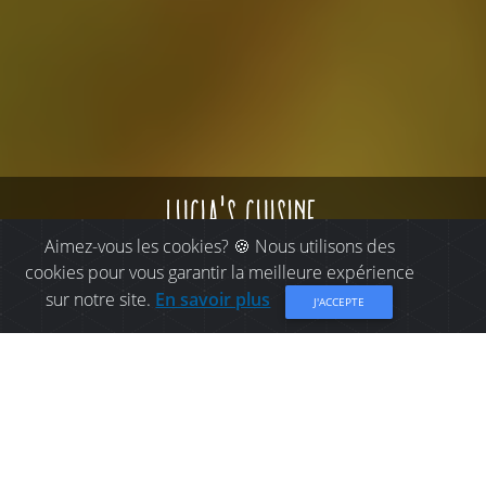
lucia's cuisine
Aimez-vous les cookies? 🍪 Nous utilisons des
cookies pour vous garantir la meilleure expérience
sur notre site.
En savoir plus
J'ACCEPTE
OÙ MANGER À
BATHURST: LUCIA'S
CUISINE