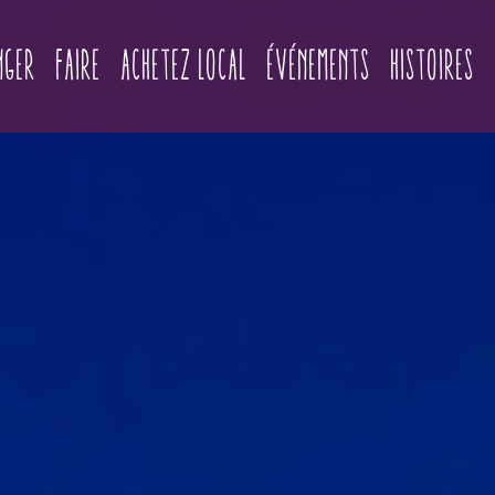
(current)
nger
Faire
Achetez local
Événements
Histoires