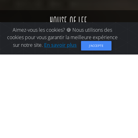
house of lee
Aimez-vous les cookies? 🍪 Nous utilisons des
cookies pour vous garantir la meilleure expérience
sur notre site.
En savoir plus
J'ACCEPTE
OÙ MANGER À
BATHURST: HOUSE OF LEE
House of Lee, situé au centre-ville de Bathurst
offre un grand choix de mets chinois et
canadiens!