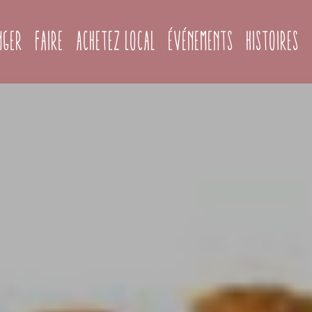
(current)
nger
Faire
Achetez local
Événements
Histoires