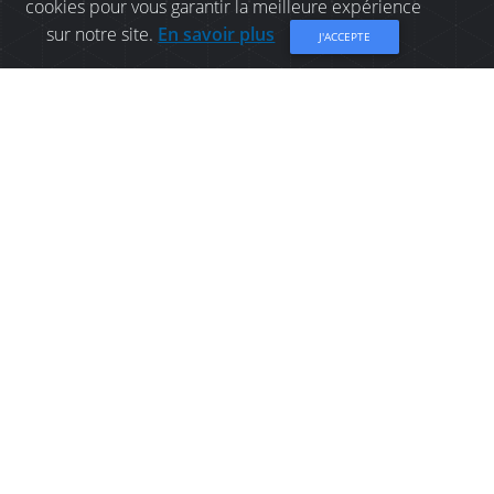
cookies pour vous garantir la meilleure expérience
sur notre site.
En savoir plus
J'ACCEPTE
OÙ MANGER À
BATHURST: FROSTBITES
DAIRY BAR
Situé à La Promenade Waterfront à Bathurst, le
Frostbites Dairy Bar est l'endroit rêvé pour se
rafraîchir en été!
Partager
Général
Place
Informations de contact