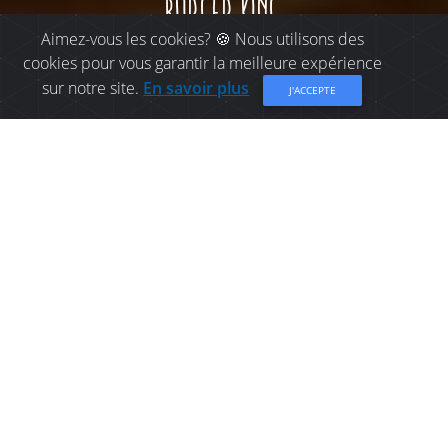
burger king
Aimez-vous les cookies? 🍪 Nous utilisons des
cookies pour vous garantir la meilleure expérience
sur notre site.
En savoir plus
J'ACCEPTE
OÙ MANGER À
BATHURST: BURGER KING
Chaque jour, les restaurants BURGER KING®
servent plus de 11 millions de clients à la
grandeur de la planète. Nous sommes heureux
de leur préparer de délicieux produits de toute
première qualité à des prix abordables.