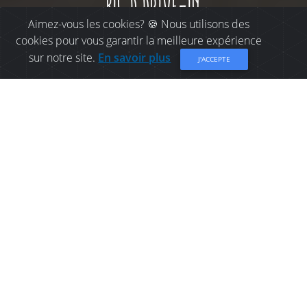
big d drive-in
Aimez-vous les cookies? 🍪 Nous utilisons des
cookies pour vous garantir la meilleure expérience
sur notre site.
En savoir plus
J'ACCEPTE
OÙ MANGER À
BATHURST: BIG D DRIVE-
IN
Restaurant de type "drive-in" fièrement établi à
Bathurst depuis 1969!
Partager