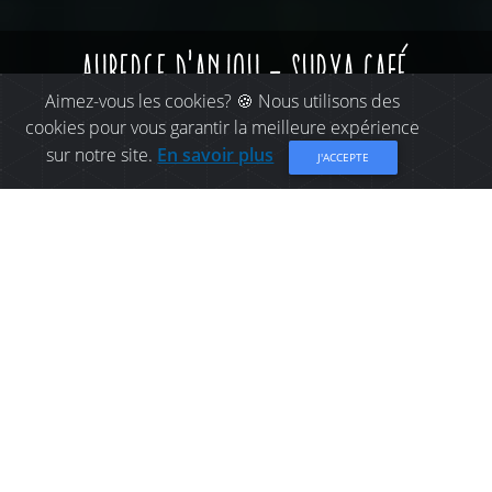
auberge d'anjou - surya café
Aimez-vous les cookies? 🍪 Nous utilisons des
cookies pour vous garantir la meilleure expérience
sur notre site.
En savoir plus
J'ACCEPTE
AUBERGE À BELLE-BAIE:
AUBERGE D'ANJOU -
SURYA CAFÉ
Bienvenue à l’Auberge d'Anjou - Surya Café, une
auberge établi dans une maison patrimoniale
extrêmement bien située au coeur du village