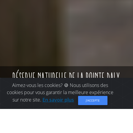
réserve naturelle de la pointe daly
Aimez-vous les cookies? 🍪 Nous utilisons des
cookies pour vous garantir la meilleure expérience
sur notre site.
En savoir plus
J'ACCEPTE
CHOSES À FAIRE À