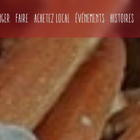
(current)
nger
Faire
Achetez local
Événements
Histoires