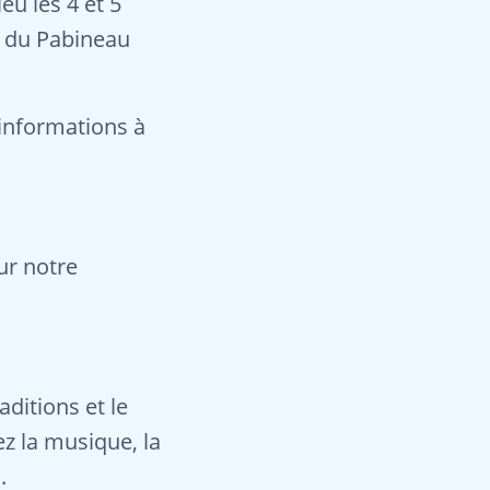
u les 4 et 5
e du Pabineau
'informations à
ur notre
aditions et le
z la musique, la
.