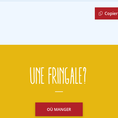
Copier 
Une fringale?
OÙ MANGER