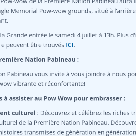
 Pow-wow de la Première Nation Pabineau aura lie
 Eagle Memorial Pow-wow grounds, situé à l’arrièr
ant.
 Grande entrée le samedi 4 juillet à 13h. Plus d
ire peuvent être trouvés
ICI
.
remière Nation Pabineau :
on Pabineau vous invite à vous joindre à nous po
wow vibrante et réconfortante!
és à assister au Pow Wow pour embrasser :
ent culturel
: Découvrez et célébrez les riches tr
ulturel de la Première Nation Pabineau. Découvre
 histoires transmises de génération en génération