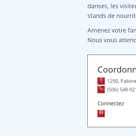
danses, les visite
stands de nourrit
Amenez votre fam
Nous vous attend
Coordon
1290, Pabine
(506) 548-92
Connectez