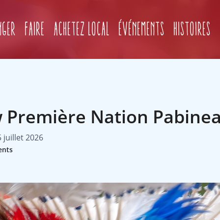
(current)
nger
Faire
Achetez local
Événements
Histoires
Première Nation Pabine
5 juillet 2026
ents