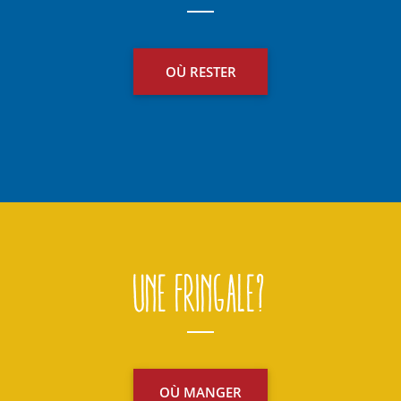
OÙ RESTER
Une fringale?
OÙ MANGER